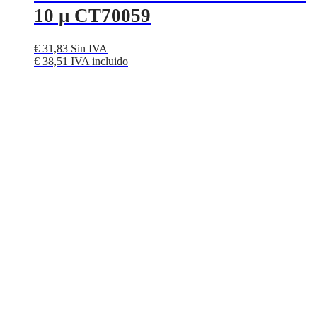
10 μ CT70059
€
31,83
Sin IVA
€
38,51
IVA incluido