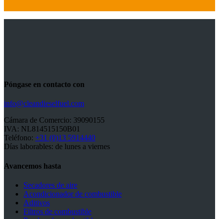
Póngase en contacto con
info@cleandieselfuel.com
Cámara de Comercio: 39090155
IVA: NL814515150B01
Teléfono:
+31 (0)13 5914440
Días laborables: de lunes a viernes
Avancemos hasta
Secadores de aire
Acondicionador de combustible
Aditivos
Filtros de combustible