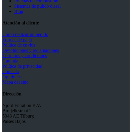
Pruebas de combustible
Sistemas de pulido diesel
Blog
Atención al cliente
Cómo realizar un pedido
Formas de pago
Política de envíos
Devoluciones y reclamaciones
Términos y condiciones
Garantía
Política de privacidad
Contacto
Opiniones
Mapa del sitio
Dirección
Njord Filtration B.V.
Bruijellestraat 2
5048 AE Tilburg
Países Bajos