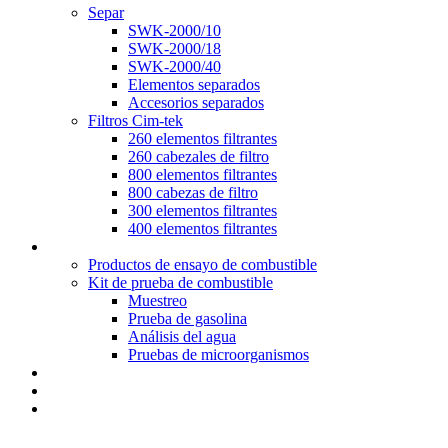
Separ
SWK-2000/10
SWK-2000/18
SWK-2000/40
Elementos separados
Accesorios separados
Filtros Cim-tek
260 elementos filtrantes
260 cabezales de filtro
800 elementos filtrantes
800 cabezas de filtro
300 elementos filtrantes
400 elementos filtrantes
Pruebas de combustible
Productos de ensayo de combustible
Kit de prueba de combustible
Muestreo
Prueba de gasolina
Análisis del agua
Pruebas de microorganismos
Sistemas de pulido diesel
Blog
Póngase en contacto con